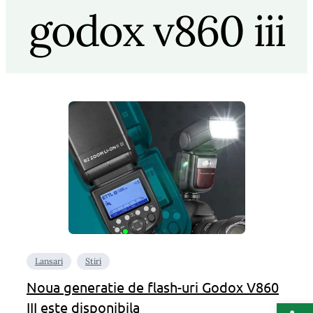
godox v860 iii
Lansari
Stiri
Noua generatie de flash-uri Godox V860
Deschide b
III este disponibila