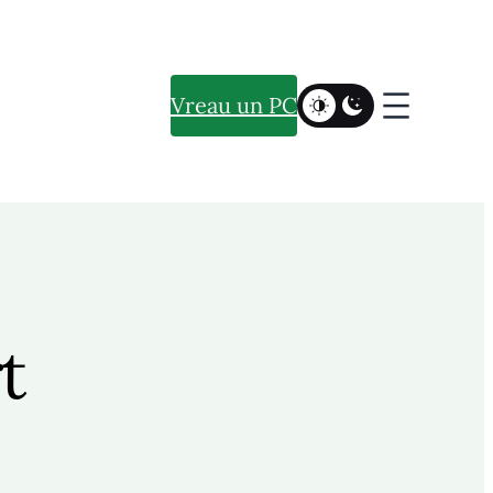
Vreau un PC
t