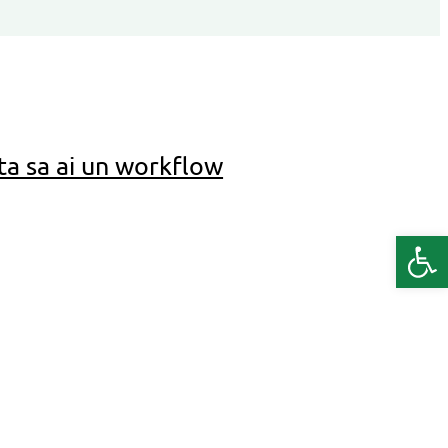
ta sa ai un workflow
Deschide b