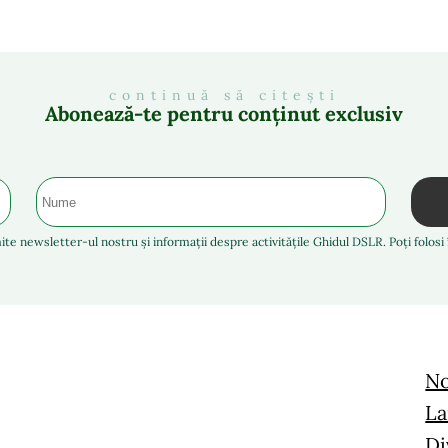
continuă să citești
Abonează-te pentru conținut exclusiv
ite newsletter-ul nostru și informații despre activitățile Ghidul DSLR. Poți folos
No
La
Di