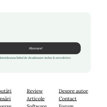
i întotdeauna linkul de dezabonare inclus în newsletter.
utăți
Review
Despre autor
nsări
Articole
Contact
verse
Software
Forum