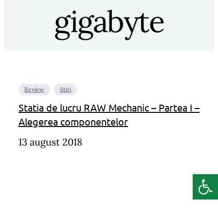
gigabyte
Review
Stiri
Statia de lucru RAW Mechanic – Partea I –
Alegerea componentelor
13 august 2018
Deschide b