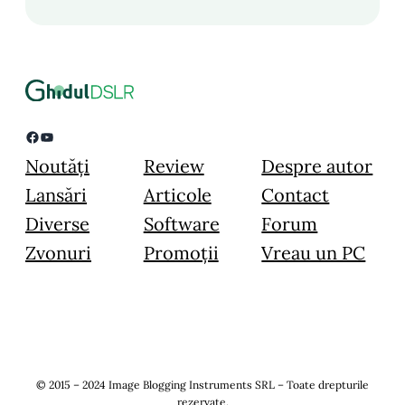
Facebook
YouTube
Noutăți
Review
Despre autor
Lansări
Articole
Contact
Diverse
Software
Forum
Zvonuri
Promoții
Vreau un PC
© 2015 – 2024 Image Blogging Instruments SRL – Toate drepturile
rezervate.