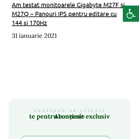
Am testat monitoarele Gigabyte M27F si
Deschide b
M27Q – Panouri IPS pentru editare cu
144 si 170Hz
31 ianuarie 2021
continuă să citești
Abonează-te pentru conținut exclusiv