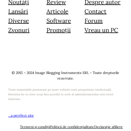
Noutăți
Review
Despre autor
Lansări
Articole
Contact
Diverse
Software
Forum
Zvonuri
Promoții
Vreau un PC
© 2015 – 2024 Image Blogging Instruments SRL – Toate drepturile
rezervate.
Toate materialele prezentate pe acest website sunt prioprietate intelectuală,
folosirea lor in orice scop fara acordul in scris al administratorului este strict
interzisa.
…a perrfect site
Termeni și condiții
Politică de confidențialitate
Declarație afiliere