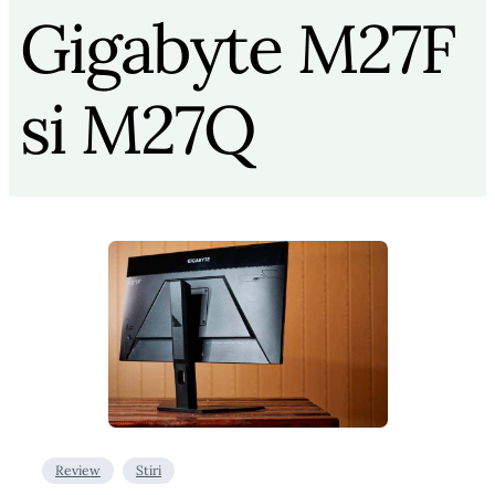
Gigabyte M27F
si M27Q
Review
Stiri