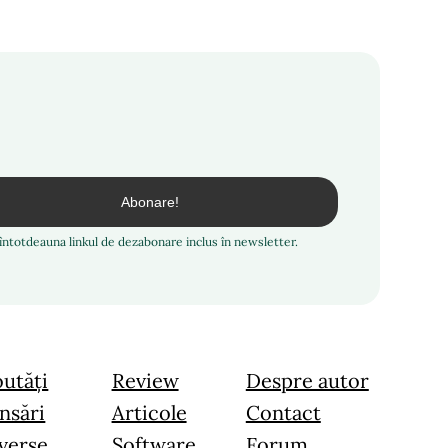
i întotdeauna linkul de dezabonare inclus în newsletter.
utăți
Review
Despre autor
nsări
Articole
Contact
verse
Software
Forum