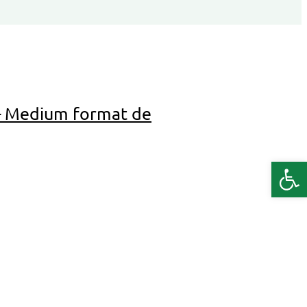
l – Medium format de
Deschide b