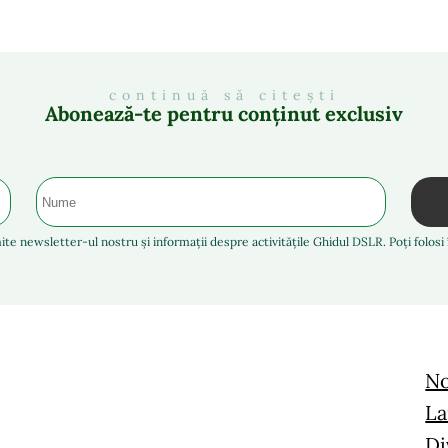
continuă să citești
Abonează-te pentru conținut exclusiv
ite newsletter-ul nostru și informații despre activitățile Ghidul DSLR. Poți folos
No
La
Di