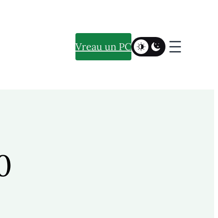
Vreau un PC
0