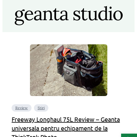
geanta studio
Review
Stiri
Freeway Longhaul 75L Review – Geanta
universala pentru echipament de la
Deschide b
ThinkTank Photo