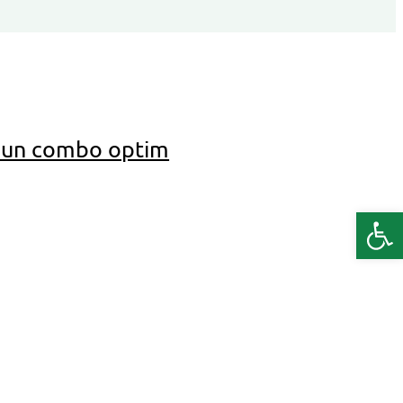
t un combo optim
Deschide b