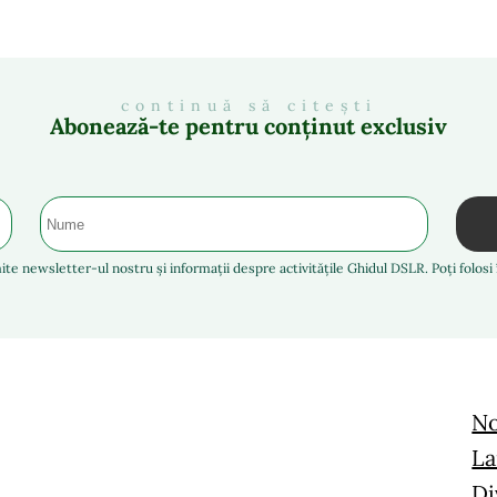
continuă să citești
Abonează-te pentru conținut exclusiv
ite newsletter-ul nostru și informații despre activitățile Ghidul DSLR. Poți folos
No
La
Di