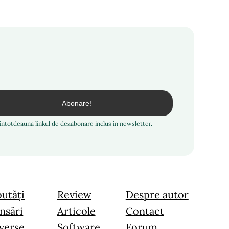
i întotdeauna linkul de dezabonare inclus în newsletter.
utăți
Review
Despre autor
nsări
Articole
Contact
verse
Software
Forum