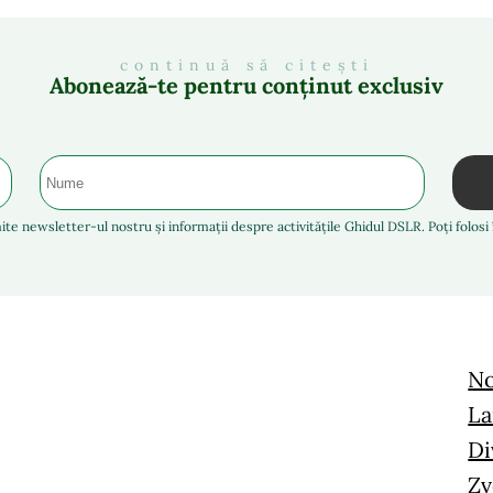
continuă să citești
Abonează-te pentru conținut exclusiv
ite newsletter-ul nostru și informații despre activitățile Ghidul DSLR. Poți folos
No
La
Di
Zv