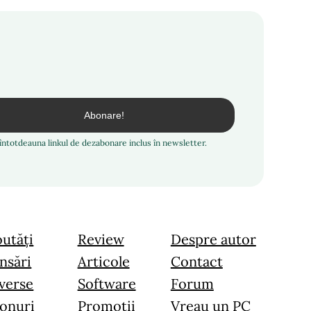
i întotdeauna linkul de dezabonare inclus în newsletter.
utăți
Review
Despre autor
nsări
Articole
Contact
verse
Software
Forum
onuri
Promoții
Vreau un PC