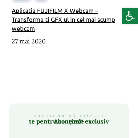
Deschide b
Aplicatia FUJIFILM X Webcam –
Transforma-ti GFX-ul in cel mai scump
webcam
27 mai 2020
continuă să citești
Abonează-te pentru conținut exclusiv