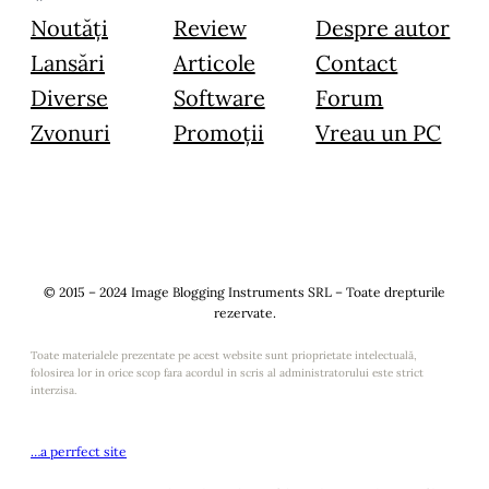
Noutăți
Review
Despre autor
Lansări
Articole
Contact
Diverse
Software
Forum
Zvonuri
Promoții
Vreau un PC
© 2015 – 2024 Image Blogging Instruments SRL – Toate drepturile
rezervate.
Toate materialele prezentate pe acest website sunt prioprietate intelectuală,
folosirea lor in orice scop fara acordul in scris al administratorului este strict
interzisa.
…a perrfect site