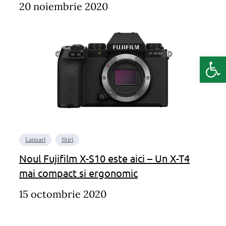
20 noiembrie 2020
Deschide b
Lansari
Stiri
Noul Fujifilm X-S10 este aici – Un X-T4
mai compact si ergonomic
15 octombrie 2020