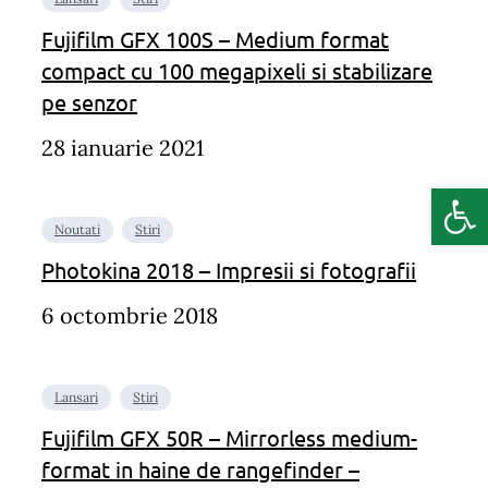
Fujifilm GFX 100S – Medium format
compact cu 100 megapixeli si stabilizare
pe senzor
28 ianuarie 2021
Deschide b
Noutati
Stiri
Photokina 2018 – Impresii si fotografii
6 octombrie 2018
Lansari
Stiri
Fujifilm GFX 50R – Mirrorless medium-
format in haine de rangefinder –