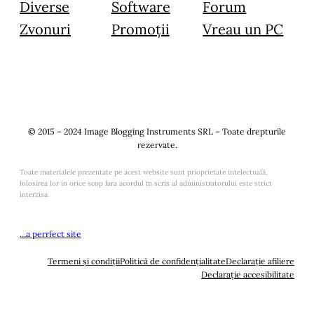
Diverse
Software
Forum
Zvonuri
Promoții
Vreau un PC
© 2015 – 2024 Image Blogging Instruments SRL – Toate drepturile
rezervate.
Toate materialele prezentate pe acest website sunt prioprietate intelectuală,
folosirea lor in orice scop fara acordul in scris al administratorului este strict
interzisa.
…a perrfect site
Termeni și condiții
Politică de confidențialitate
Declarație afiliere
Declarație accesibilitate