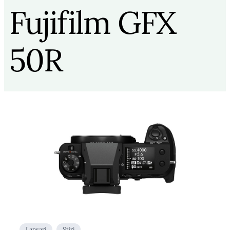
Fujifilm GFX
50R
Lansari
Stiri