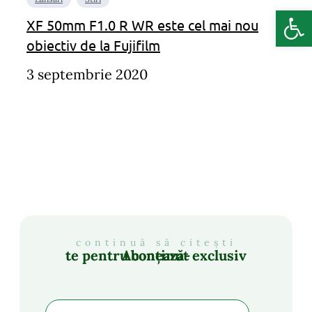
Deschide b
XF 50mm F1.0 R WR este cel mai nou
obiectiv de la Fujifilm
3 septembrie 2020
continuă să citești
Abonează-te pentru conținut exclusiv