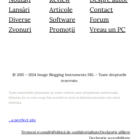
Lansări
Articole
Contact
Diverse
Software
Forum
Zvonuri
Promoții
Vreau un PC
© 2015 – 2024 Image Blogging Instruments SRL – Toate drepturile
rezervate.
Toate materialele prezentate pe acest website sunt prioprietate intelectuală,
folosirea lor in orice scop fara acordul in scris al administratorului este strict
interzisa.
…a perrfect site
Termeni și condiții
Politică de confidențialitate
Declarație afiliere
Declarație accesibilitate