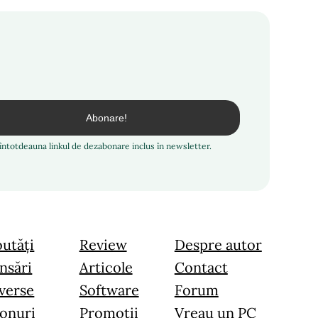
i întotdeauna linkul de dezabonare inclus în newsletter.
utăți
Review
Despre autor
nsări
Articole
Contact
verse
Software
Forum
onuri
Promoții
Vreau un PC