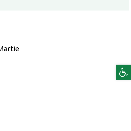
Martie
Deschide b