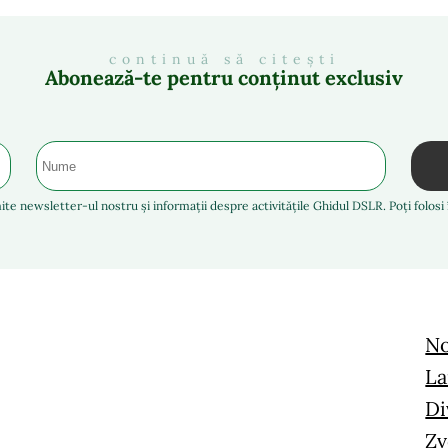
continuă să citești
Abonează-te pentru conținut exclusiv
ite newsletter-ul nostru și informații despre activitățile Ghidul DSLR. Poți folos
No
La
Di
Zv