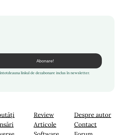
i întotdeauna linkul de dezabonare inclus în newsletter.
utăți
Review
Despre autor
nsări
Articole
Contact
verse
Software
Forum