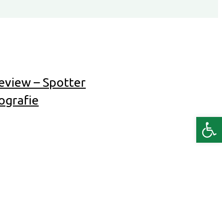
eview – Spotter
ografie
Deschide b