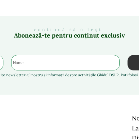
continuă să citești
Abonează-te pentru conținut exclusiv
ite newsletter-ul nostru și informații despre activitățile Ghidul DSLR. Poți folos
No
La
Di