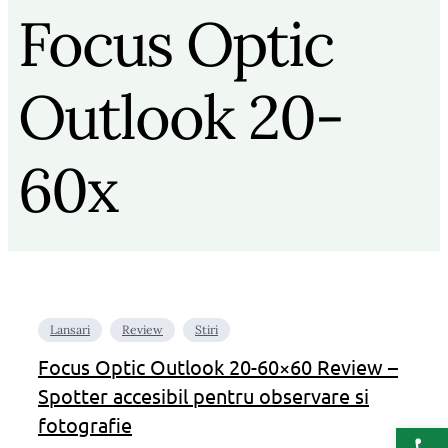
Focus Optic
Outlook 20-
60x
Lansari
Review
Stiri
Focus Optic Outlook 20-60×60 Review –
Spotter accesibil pentru observare si
fotografie
Deschide b