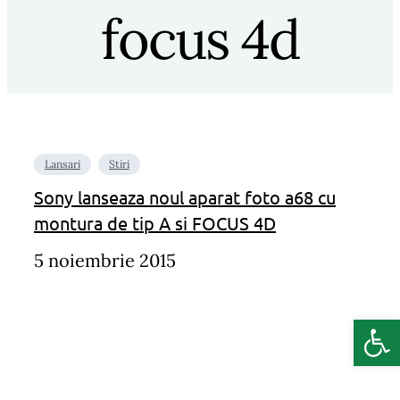
focus 4d
Lansari
Stiri
Sony lanseaza noul aparat foto a68 cu
montura de tip A si FOCUS 4D
5 noiembrie 2015
Deschide b