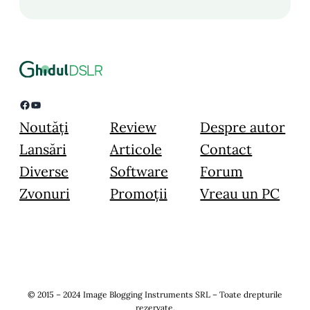
Facebook
YouTube
Noutăți
Review
Despre autor
Lansări
Articole
Contact
Diverse
Software
Forum
Zvonuri
Promoții
Vreau un PC
© 2015 – 2024 Image Blogging Instruments SRL – Toate drepturile
rezervate.