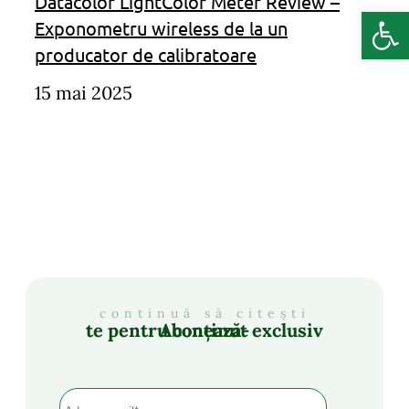
Datacolor LightColor Meter Review –
Deschide b
Exponometru wireless de la un
producator de calibratoare
15 mai 2025
continuă să citești
Abonează-te pentru conținut exclusiv