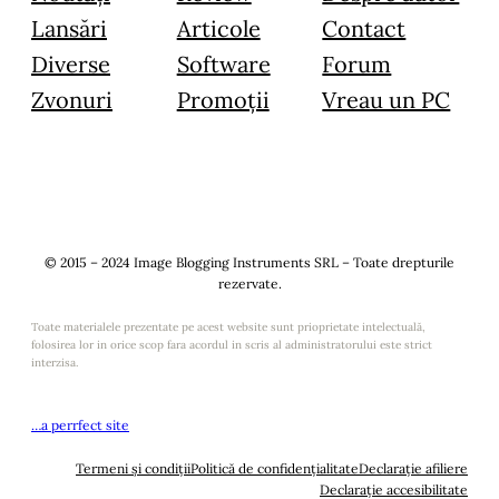
Lansări
Articole
Contact
Diverse
Software
Forum
Zvonuri
Promoții
Vreau un PC
© 2015 – 2024 Image Blogging Instruments SRL – Toate drepturile
rezervate.
Toate materialele prezentate pe acest website sunt prioprietate intelectuală,
folosirea lor in orice scop fara acordul in scris al administratorului este strict
interzisa.
…a perrfect site
Termeni și condiții
Politică de confidențialitate
Declarație afiliere
Declarație accesibilitate