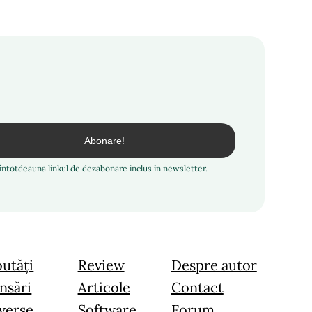
i întotdeauna linkul de dezabonare inclus în newsletter.
utăți
Review
Despre autor
nsări
Articole
Contact
verse
Software
Forum