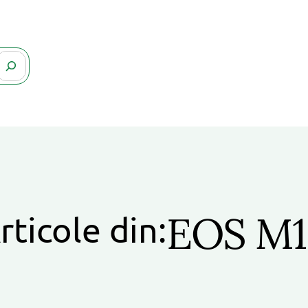
EOS M1
rticole din: