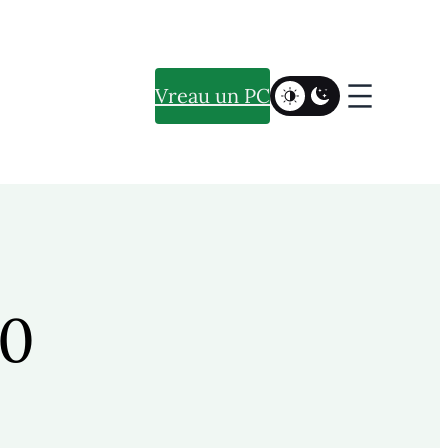
Vreau un PC
0