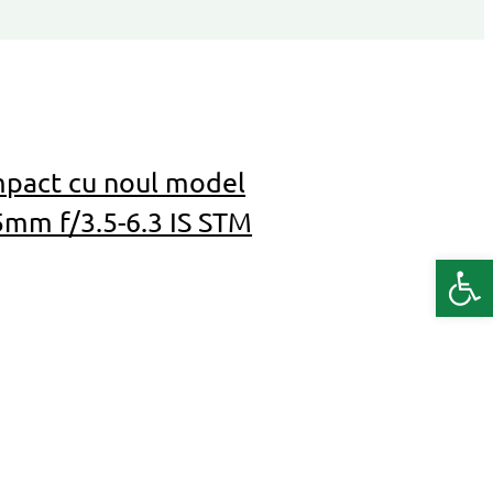
mpact cu noul model
5mm f/3.5-6.3 IS STM
Deschide b