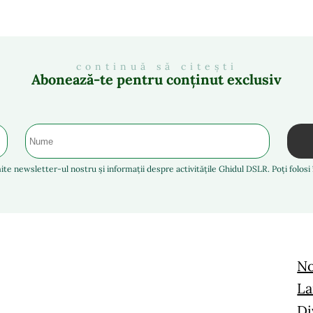
continuă să citești
Abonează-te pentru conținut exclusiv
ite newsletter-ul nostru și informații despre activitățile Ghidul DSLR. Poți folos
No
La
Di