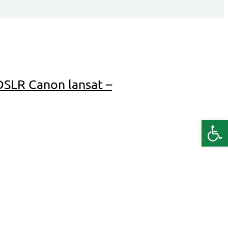
 DSLR Canon lansat –
Deschide b