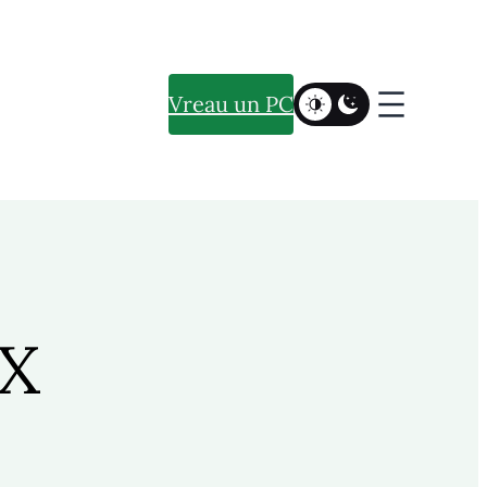
Vreau un PC
 X