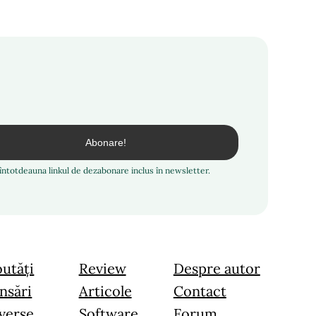
i întotdeauna linkul de dezabonare inclus în newsletter.
utăți
Review
Despre autor
nsări
Articole
Contact
verse
Software
Forum