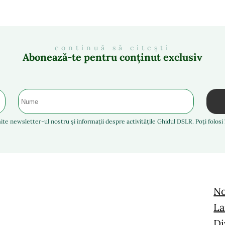
continuă să citești
Abonează-te pentru conținut exclusiv
ite newsletter-ul nostru și informații despre activitățile Ghidul DSLR. Poți folos
No
La
Di