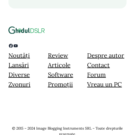
Facebook
YouTube
Noutăți
Review
Despre autor
Lansări
Articole
Contact
Diverse
Software
Forum
Zvonuri
Promoții
Vreau un PC
© 2015 – 2024 Image Blogging Instruments SRL – Toate drepturile
rezervate.