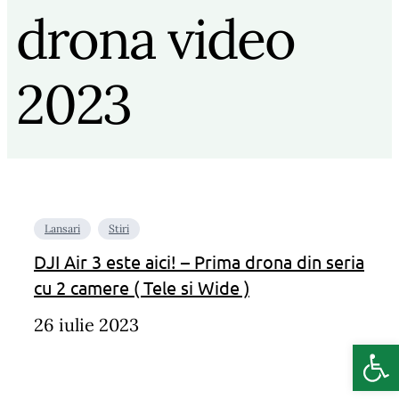
drona video
2023
Lansari
Stiri
DJI Air 3 este aici! – Prima drona din seria
cu 2 camere ( Tele si Wide )
26 iulie 2023
Deschide b