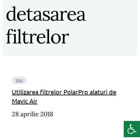
detasarea
filtrelor
Stiri
Utilizarea filtrelor PolarPro alaturi de
Mavic Air
28 aprilie 2018
Deschide b