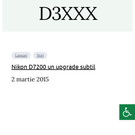
D3XXX
Lansari
Stiri
Nikon D7200 un upgrade subtil
2 martie 2015
Deschide b