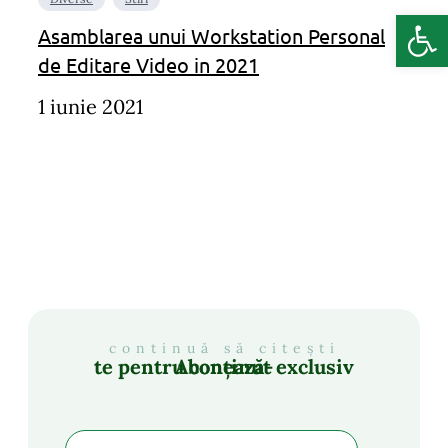
Deschide b
Asamblarea unui Workstation Personal
de Editare Video in 2021
1 iunie 2021
continuă să citești
Abonează-te pentru conținut exclusiv