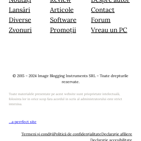
Lansări
Articole
Contact
Diverse
Software
Forum
Zvonuri
Promoții
Vreau un PC
© 2015 – 2024 Image Blogging Instruments SRL – Toate drepturile
rezervate.
Toate materialele prezentate pe acest website sunt prioprietate intelectuală,
folosirea lor in orice scop fara acordul in scris al administratorului este strict
interzisa.
…a perrfect site
Termeni și condiții
Politică de confidențialitate
Declarație afiliere
Declarație accesibilitate