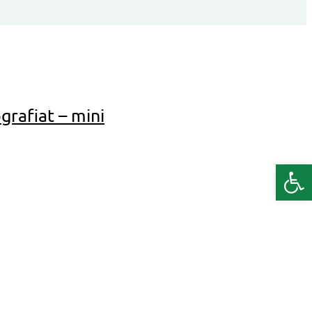
grafiat – mini
Deschide b