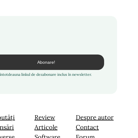
i întotdeauna linkul de dezabonare inclus în newsletter.
utăți
Review
Despre autor
nsări
Articole
Contact
verse
Software
Forum