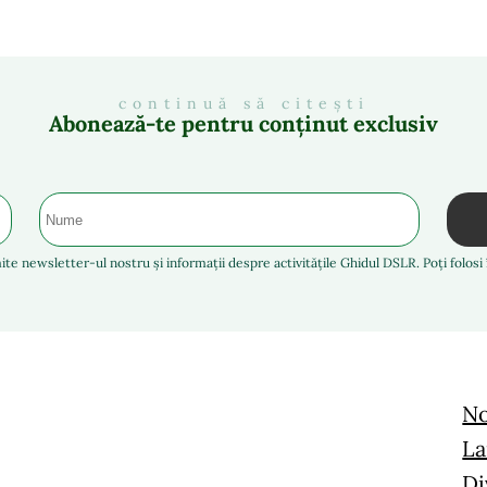
continuă să citești
Abonează-te pentru conținut exclusiv
ite newsletter-ul nostru și informații despre activitățile Ghidul DSLR. Poți folos
No
La
Di