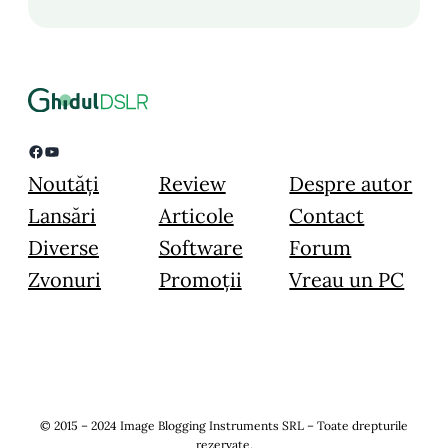
Facebook
YouTube
Noutăți
Review
Despre autor
Lansări
Articole
Contact
Diverse
Software
Forum
Zvonuri
Promoții
Vreau un PC
© 2015 – 2024 Image Blogging Instruments SRL – Toate drepturile
rezervate.