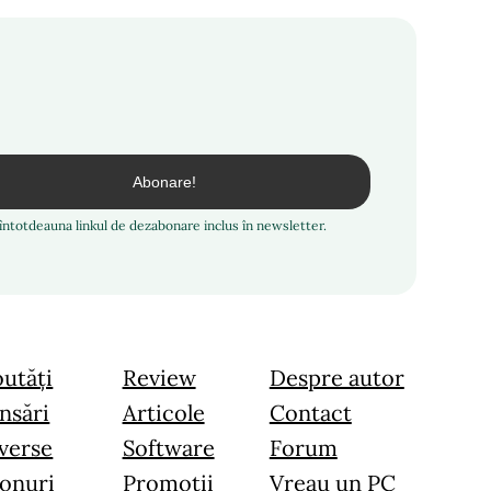
i întotdeauna linkul de dezabonare inclus în newsletter.
utăți
Review
Despre autor
nsări
Articole
Contact
verse
Software
Forum
onuri
Promoții
Vreau un PC