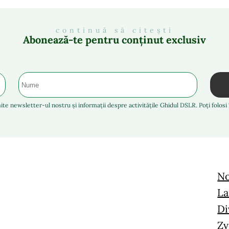
continuă să citești
Abonează-te pentru conținut exclusiv
ite newsletter-ul nostru și informații despre activitățile Ghidul DSLR. Poți folos
No
La
Di
Zv