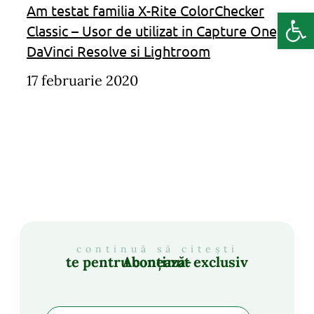
Am testat familia X-Rite ColorChecker
Deschide b
Classic – Usor de utilizat in Capture One,
DaVinci Resolve si Lightroom
17 februarie 2020
continuă să citești
Abonează-te pentru conținut exclusiv