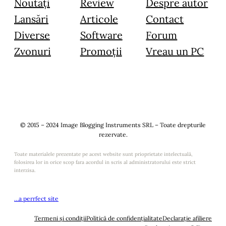
Noutăți
Review
Despre autor
Lansări
Articole
Contact
Diverse
Software
Forum
Zvonuri
Promoții
Vreau un PC
© 2015 – 2024 Image Blogging Instruments SRL – Toate drepturile
rezervate.
Toate materialele prezentate pe acest website sunt prioprietate intelectuală,
folosirea lor in orice scop fara acordul in scris al administratorului este strict
interzisa.
…a perrfect site
Termeni și condiții
Politică de confidențialitate
Declarație afiliere