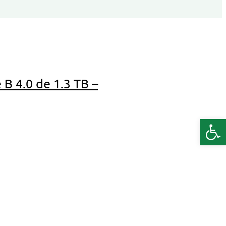
B 4.0 de 1.3 TB –
Deschide b