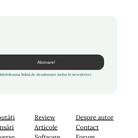
i întotdeauna linkul de dezabonare inclus în newsletter.
utăți
Review
Despre autor
nsări
Articole
Contact
verse
Software
Forum