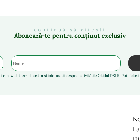
continuă să citești
Abonează-te pentru conținut exclusiv
ite newsletter-ul nostru și informații despre activitățile Ghidul DSLR. Poți folos
No
La
Di