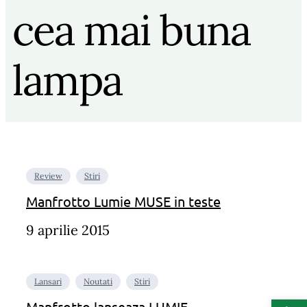
cea mai buna
lampa
Review
Stiri
Manfrotto Lumie MUSE in teste
9 aprilie 2015
Lansari
Noutati
Stiri
Deschide b
Manfrotto lanseaza LUMIE