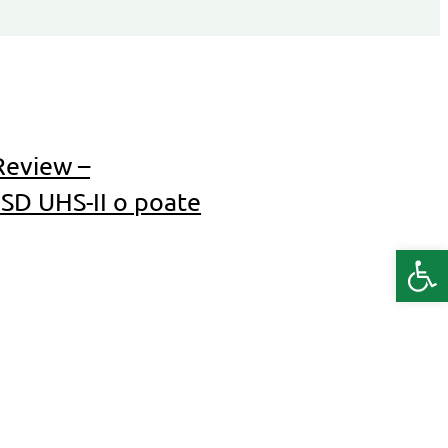
Review –
SD UHS-II o poate
Deschide b