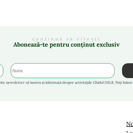
continuă să citești
Abonează-te pentru conținut exclusiv
ite newsletter-ul nostru și informații despre activitățile Ghidul DSLR. Poți folos
No