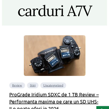
carduri A7V
Review
Stiri
Uncategorized
ProGrade Iridium SDXC de 1 TB Review –
Performanta maxima pe care un SD UHS-
Deschide b
II o poate oferi in 2026