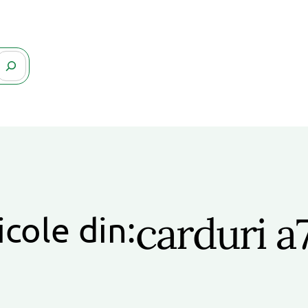
carduri a7
icole din: