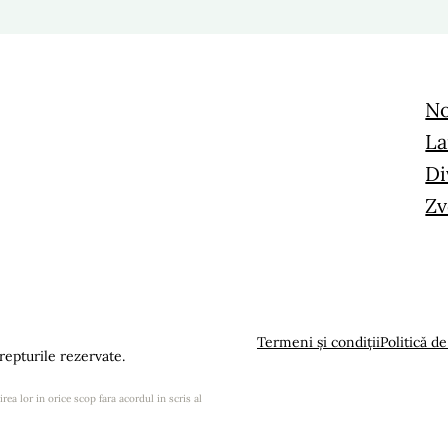
No
La
Di
Zv
Termeni și condiții
Politică de
epturile rezervate.
rea lor in orice scop fara acordul in scris al