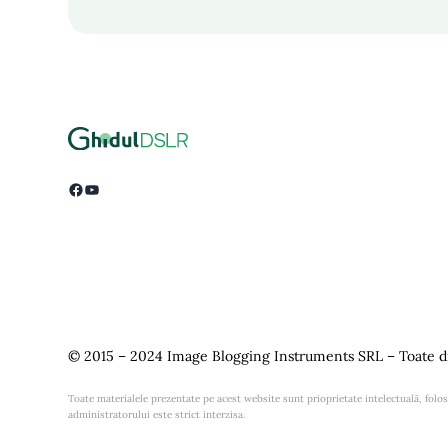
Facebook
YouTube
© 2015 – 2024 Image Blogging Instruments SRL – Toate dr
Toate materialele prezentate pe acest website sunt prioprietate intelectuală, folosi
administratorului este strict interzisa.