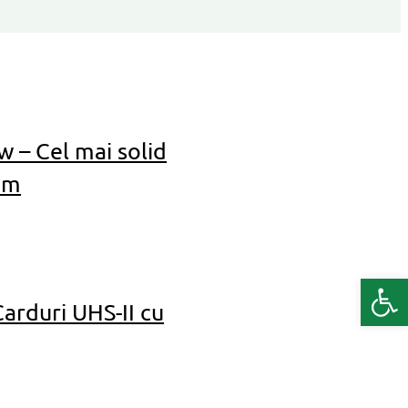
 – Cel mai solid
cum
Deschide b
arduri UHS-II cu