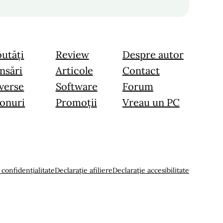
utăți
Review
Despre autor
nsări
Articole
Contact
verse
Software
Forum
onuri
Promoții
Vreau un PC
 confidențialitate
Declarație afiliere
Declarație accesibilitate