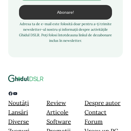
Adresa ta de e-mail este folosită doar pentru a-ți trimite
newsletter-ul nostru și informații despre activitățile
Ghidul DSLR. Poți folosi întotdeauna linkul de dezabonare
inclus în newsletter.
Facebook
YouTube
Noutăți
Review
Despre autor
Lansări
Articole
Contact
Diverse
Software
Forum
Zvonuri
Promoții
Vreau un PC