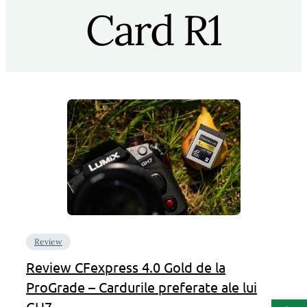
Card R1
Review
Review CFexpress 4.0 Gold de la
ProGrade – Cardurile preferate ale lui
Deschide b
GH7