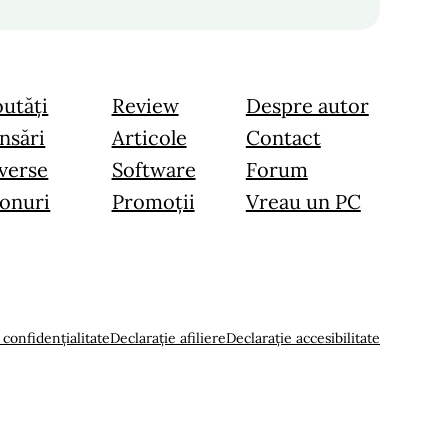
utăți
Review
Despre autor
nsări
Articole
Contact
verse
Software
Forum
onuri
Promoții
Vreau un PC
 confidențialitate
Declarație afiliere
Declarație accesibilitate