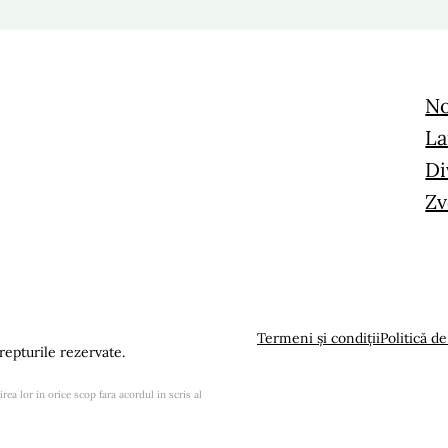
No
La
Di
Zv
Termeni și condiții
Politică de
epturile rezervate.
rea lor in orice scop fara acordul in scris al