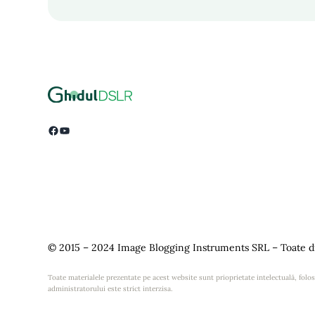
Facebook
YouTube
© 2015 – 2024 Image Blogging Instruments SRL – Toate dr
Toate materialele prezentate pe acest website sunt prioprietate intelectuală, folosi
administratorului este strict interzisa.