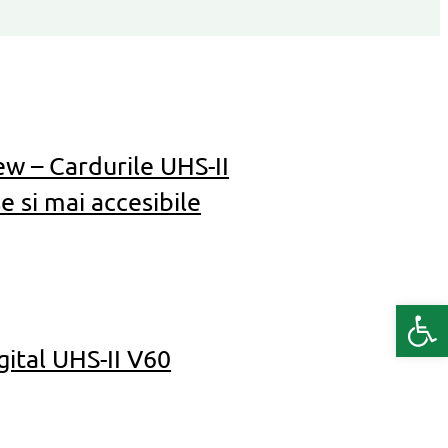
w – Cardurile UHS-II
e si mai accesibile
Deschide b
ital UHS-II V60