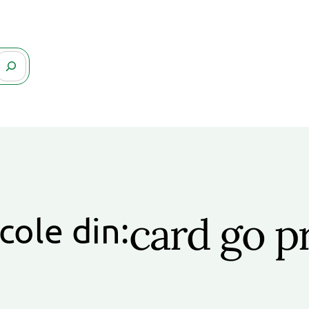
card go p
cole din: