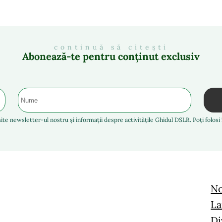
continuă să citești
Abonează-te pentru conținut exclusiv
ite newsletter-ul nostru și informații despre activitățile Ghidul DSLR. Poți folos
No
La
Di