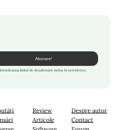
i întotdeauna linkul de dezabonare inclus în newsletter.
utăți
Review
Despre autor
nsări
Articole
Contact
verse
Software
Forum