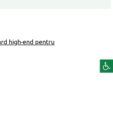
rd high-end pentru
Deschide b