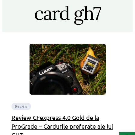
card gh7
Review
Review CFexpress 4.0 Gold de la
ProGrade – Cardurile preferate ale lui
Deschide b
GH7