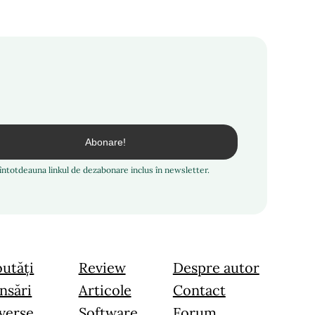
i întotdeauna linkul de dezabonare inclus în newsletter.
utăți
Review
Despre autor
nsări
Articole
Contact
verse
Software
Forum