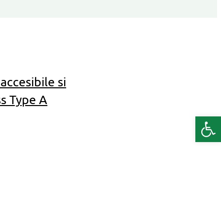
ccesibile si
s Type A
Deschide b