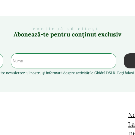
continuă să citești
Abonează-te pentru conținut exclusiv
ite newsletter-ul nostru și informații despre activitățile Ghidul DSLR. Poți folos
No
La
Di