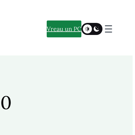
Vreau un PC
30