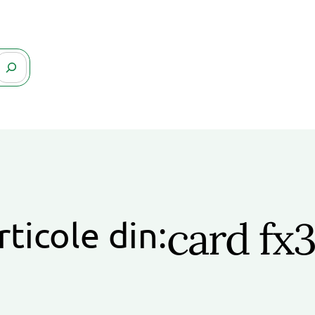
card fx
rticole din: