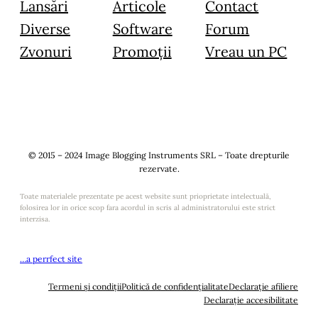
Lansări
Articole
Contact
Diverse
Software
Forum
Zvonuri
Promoții
Vreau un PC
© 2015 – 2024 Image Blogging Instruments SRL – Toate drepturile
rezervate.
Toate materialele prezentate pe acest website sunt prioprietate intelectuală,
folosirea lor in orice scop fara acordul in scris al administratorului este strict
interzisa.
…a perrfect site
Termeni și condiții
Politică de confidențialitate
Declarație afiliere
Declarație accesibilitate