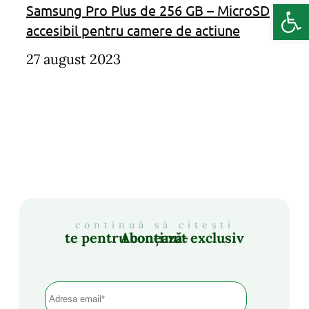
Deschide b
Samsung Pro Plus de 256 GB – MicroSD
accesibil pentru camere de actiune
27 august 2023
continuă să citești
Abonează-te pentru conținut exclusiv