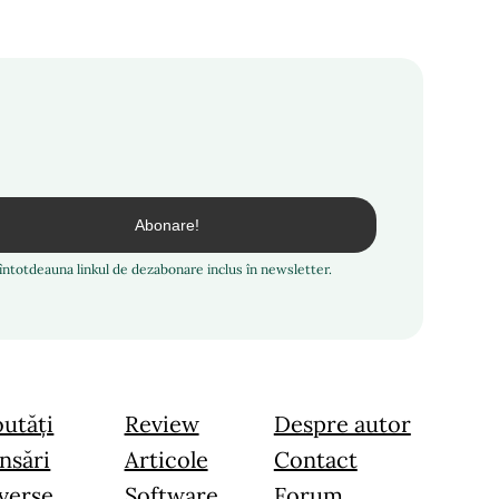
i întotdeauna linkul de dezabonare inclus în newsletter.
utăți
Review
Despre autor
nsări
Articole
Contact
verse
Software
Forum