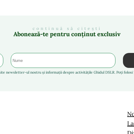
continuă să citești
Abonează-te pentru conținut exclusiv
ite newsletter-ul nostru și informații despre activitățile Ghidul DSLR. Poți folos
No
La
Di