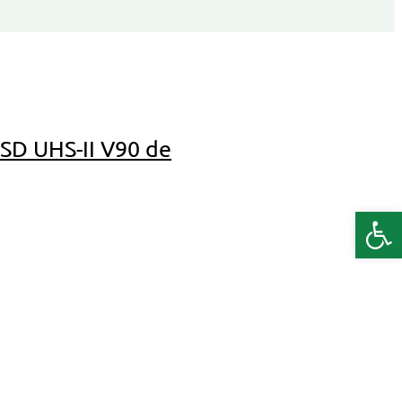
 SD UHS-II V90 de
Deschide b