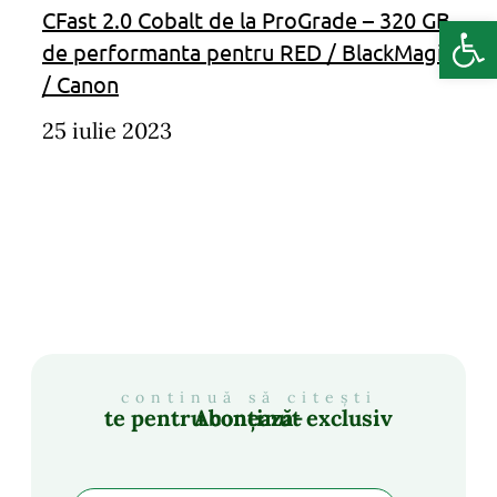
CFast 2.0 Cobalt de la ProGrade – 320 GB
Deschide b
de performanta pentru RED / BlackMagic
/ Canon
25 iulie 2023
continuă să citești
Abonează-te pentru conținut exclusiv