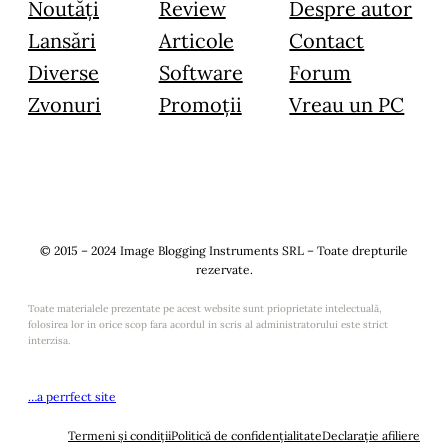
Noutăți
Review
Despre autor
Lansări
Articole
Contact
Diverse
Software
Forum
Zvonuri
Promoții
Vreau un PC
© 2015 – 2024 Image Blogging Instruments SRL – Toate drepturile
rezervate.
Toate materialele prezentate pe acest website sunt prioprietate intelectuală,
folosirea lor in orice scop fara acordul in scris al administratorului este strict
interzisa.
…a perrfect site
Termeni și condiții
Politică de confidențialitate
Declarație afiliere