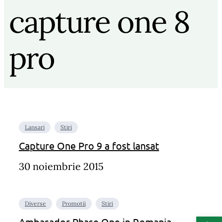
capture one 8
pro
Lansari
Stiri
Capture One Pro 9 a fost lansat
30 noiembrie 2015
Diverse
Promotii
Stiri
Deschide b
Ambasador Phase One in Romania