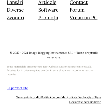
Lansări
Articole
Contact
Diverse
Software
Forum
Zvonuri
Promoții
Vreau un PC
© 2015 – 2024 Image Blogging Instruments SRL – Toate drepturile
rezervate.
Toate materialele prezentate pe acest website sunt prioprietate intelectuală,
folosirea lor in orice scop fara acordul in scris al administratorului este strict
interzisa.
…a perrfect site
Termeni și condiții
Politică de confidențialitate
Declarație afiliere
Declarație accesibilitate