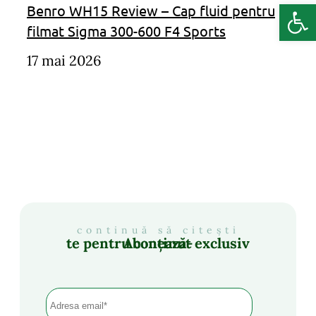
Deschide b
Benro WH15 Review – Cap fluid pentru
filmat Sigma 300-600 F4 Sports
17 mai 2026
continuă să citești
Abonează-te pentru conținut exclusiv