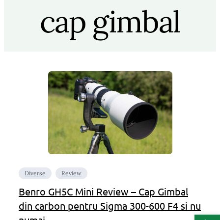
cap gimbal
Diverse
Review
Benro GH5C Mini Review – Cap Gimbal
din carbon pentru Sigma 300-600 F4 si nu
Deschide b
numai