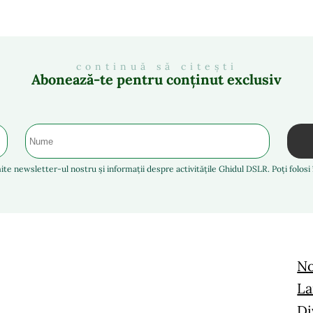
continuă să citești
Abonează-te pentru conținut exclusiv
ite newsletter-ul nostru și informații despre activitățile Ghidul DSLR. Poți folos
No
La
Di