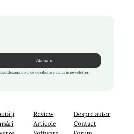
i întotdeauna linkul de dezabonare inclus în newsletter.
utăți
Review
Despre autor
nsări
Articole
Contact
verse
Software
Forum