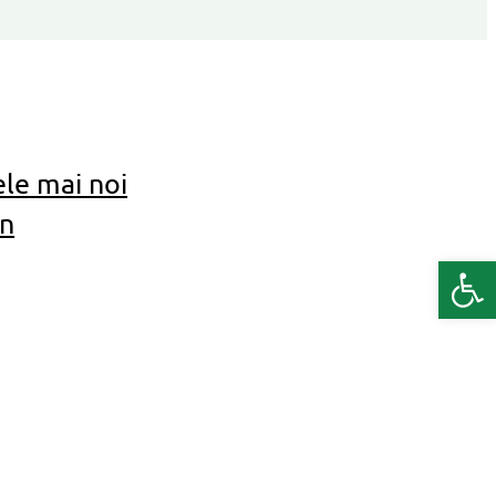
le mai noi
on
Deschide b