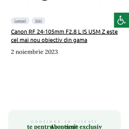
Deschide b
Lansari
Stiri
Canon RF 24-105mm F2.8 L IS USM Z este
cel mai nou obiectiv din gama
2 noiembrie 2023
continuă să citești
Abonează-te pentru conținut exclusiv