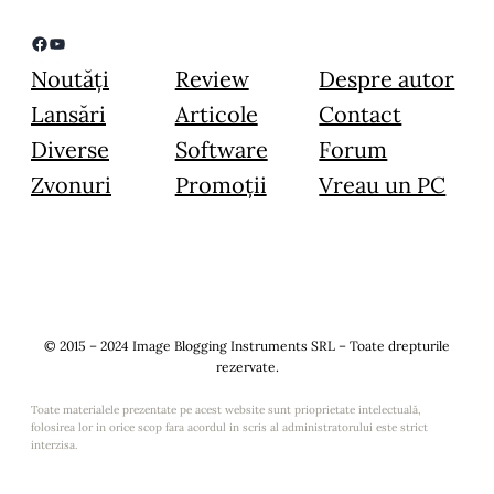
Facebook
YouTube
Noutăți
Review
Despre autor
Lansări
Articole
Contact
Diverse
Software
Forum
Zvonuri
Promoții
Vreau un PC
© 2015 – 2024 Image Blogging Instruments SRL – Toate drepturile
rezervate.
Toate materialele prezentate pe acest website sunt prioprietate intelectuală,
folosirea lor in orice scop fara acordul in scris al administratorului este strict
interzisa.