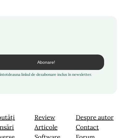
i întotdeauna linkul de dezabonare inclus în newsletter.
utăți
Review
Despre autor
nsări
Articole
Contact
verse
Software
Forum