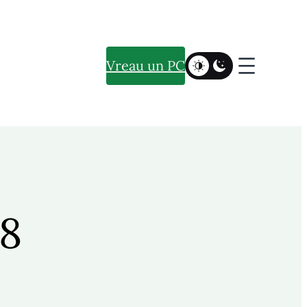
Vreau un PC
r8