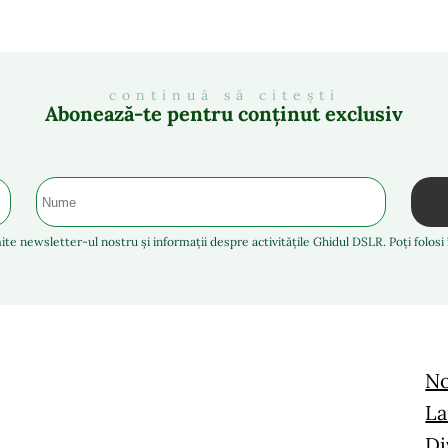
continuă să citești
Abonează-te pentru conținut exclusiv
ite newsletter-ul nostru și informații despre activitățile Ghidul DSLR. Poți folos
No
La
Di