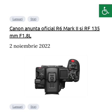
Deschide b
Lansari
Stiri
Canon anunta oficial R6 Mark II si RF 135
mm F1.8L
2 noiembrie 2022
Lansari
Stiri