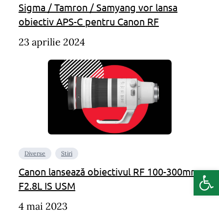
Sigma / Tamron / Samyang vor lansa
obiectiv APS-C pentru Canon RF
23 aprilie 2024
Diverse
Stiri
Deschide b
Canon lansează obiectivul RF 100-300mm
F2.8L IS USM
4 mai 2023