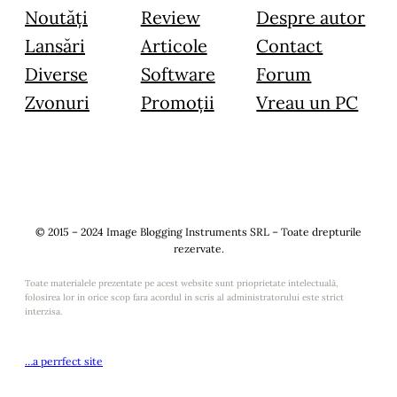
Noutăți
Review
Despre autor
Lansări
Articole
Contact
Diverse
Software
Forum
Zvonuri
Promoții
Vreau un PC
© 2015 – 2024 Image Blogging Instruments SRL – Toate drepturile
rezervate.
Toate materialele prezentate pe acest website sunt prioprietate intelectuală,
folosirea lor in orice scop fara acordul in scris al administratorului este strict
interzisa.
…a perrfect site
Termeni și condiții
Politică de confidențialitate
Declarație afiliere